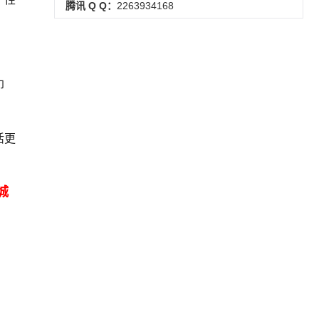
腾讯 Q Q：
2263934168
印
活更
城