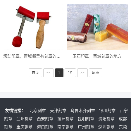
滚动印章，晋城哪里有刻章的地方
玉石印章，晋城刻章的地方
首页
<<
1
1/1
>>
尾页
友情链接：
北京刻章
天津刻章
乌鲁木齐刻章
银川刻章
西宁
刻章
兰州刻章
西安刻章
拉萨刻章
昆明刻章
贵阳刻章
成都
刻章
重庆刻章
海口刻章
南宁刻章
广州刻章
深圳刻章
东莞