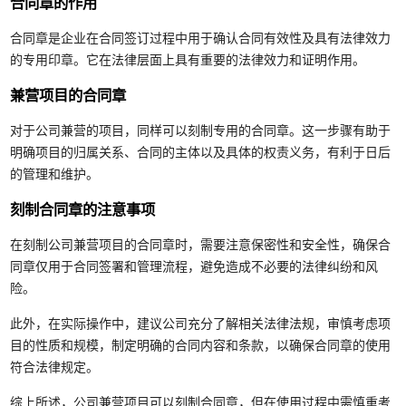
合同章的作用
合同章是企业在合同签订过程中用于确认合同有效性及具有法律效力
的专用印章。它在法律层面上具有重要的法律效力和证明作用。
兼营项目的合同章
对于公司兼营的项目，同样可以刻制专用的合同章。这一步骤有助于
明确项目的归属关系、合同的主体以及具体的权责义务，有利于日后
的管理和维护。
刻制合同章的注意事项
在刻制公司兼营项目的合同章时，需要注意保密性和安全性，确保合
同章仅用于合同签署和管理流程，避免造成不必要的法律纠纷和风
险。
此外，在实际操作中，建议公司充分了解相关法律法规，审慎考虑项
目的性质和规模，制定明确的合同内容和条款，以确保合同章的使用
符合法律规定。
综上所述，公司兼营项目可以刻制合同章，但在使用过程中需慎重考