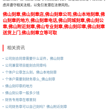
虑并遵守相关法规，以免引发潜在法律风险。
佛山刻章,佛山刻章店,佛山刻章公司,佛山本地刻章,佛
山刻章的地方,佛山刻章电话,佛山同城刻章,佛山刻公
章,佛山附近刻章,佛山专业刻章,佛山刻印章,佛山刻章
送货上门,佛山刻章立等可取
相关资讯
公司刻合同章需要什么证件，佛山刻章
公司兼营项目能刻合同章吗
个体户公章怎么刻，佛山本地刻章
个体户需要刻财务章么_佛山刻章
佛山刻印章的地方
佛山刻公章一般多少钱
财务专用章在哪里刻
公司财务章可以自己刻吗？佛山附近刻章