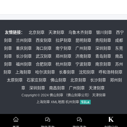
友情链接：
北京刻章
天津刻章
乌鲁木齐刻章
银川刻章
西宁
刻章
兰州刻章
西安刻章
拉萨刻章
昆明刻章
贵阳刻章
成都
刻章
重庆刻章
海口刻章
南宁刻章
广州刻章
深圳刻章
东莞
刻章
长沙刻章
武汉刻章
郑州刻章
济南刻章
青岛刻章
南昌
刻章
福州刻章
合肥刻章
杭州刻章
宁波刻章
南京刻章
苏州
刻章
上海刻章
哈尔滨刻章
长春刻章
沈阳刻章
呼和浩特刻章
太原刻章
石家庄刻章
佛山刻章
北京刻章
长沙刻章
郑州刻
章
深圳刻章
南昌刻章
广州刻章
天津刻章
Copyright © 2024
佛山刻章
（
佛山刻章公司
）
天津刻章
上海刻章
XML地图
杭州刻章
51La