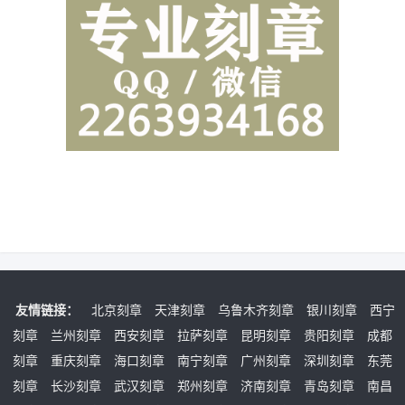
友情链接：
北京刻章
天津刻章
乌鲁木齐刻章
银川刻章
西宁
刻章
兰州刻章
西安刻章
拉萨刻章
昆明刻章
贵阳刻章
成都
刻章
重庆刻章
海口刻章
南宁刻章
广州刻章
深圳刻章
东莞
刻章
长沙刻章
武汉刻章
郑州刻章
济南刻章
青岛刻章
南昌