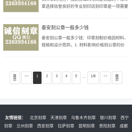
商户的具体情况来看，如果个
章选择信誉良好的专业刻印店刻印章是一项需要
专业技术和经验的工艺活动，因此您应该选择信
誉良好的专业刻印店进行定制。这样可以保证印
章质量和服务得到保障。线上定制印章服务除了
泰安刻公章一般多少钱
传统的实体店面，现在许多线上平台也提供印章
泰安刻公章一般多少钱：印章刻制价格因材料、
定制服务，您可以通过在线提交设
规格和设计而异。1. 材料影响价格刻公章的价
格受到材料的影响。常见的印章材料有金属、树
脂、有机玻璃等，不同材料的成本和制作难度不
同。一般来说，金属材质的公章价格会略高于树
脂等材料。2. 规格和设计影响价格公章的规格
首
<<
1
2
3
4
5
1/6
>>
尾
···
页
页
和设计也会对价格造成影响。大型、
友情链接：
北京刻章
天津刻章
乌鲁木齐刻章
银川刻章
西宁
刻章
兰州刻章
西安刻章
拉萨刻章
昆明刻章
贵阳刻章
成都