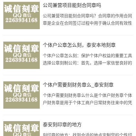
代表人身份证件：除了公司营业执照，刻制合同
公司兼营项目能刻合同章吗
章还需要法定代表人的有效身份证明文件，如身
公司兼营项目能刻合同章吗？合同章的作用合同
份证。法定代表人的身份证件是确保刻
章是企业在合同签订过程中用于确认合同有效性
及具有法律效力的专用印章。它在法律层面上具
有重要的法律效力和证明作用。兼营项目的合同
章对于公司兼营的项目，同样可以刻制专用的合
个体户公章怎么刻，泰安本地刻章
同章。这一步骤有助于明确项目的归属关系、合
个体户公章怎么刻：保护个体户权益的重要工具
同的主体以及具体的权责义务，有
选择公章刻制公司：首先，选择一家信誉良好的
公章刻制公司非常重要。确保公司具有合法资质
和技术实力，可以提供符合法律法规标准的个体
户公章服务。准备所需材料：在刻制个体户公章
个体户需要刻财务章么_泰安刻章
之前，您需要准备好个人身份证明、营业执照等
个体户需要刻财务章么什么是个体户财务章个体
相关证件材料，以便公章刻制公司
户财务章是用于个体工商户日常财务往来中的凭
证签出和审核等操作的专用印章。财务章的作用
财务章在个体工商户的经营活动中起到了重要的
作用，可以用于核实单据的真实性、规范财务管
泰安刻印章的地方
理等方面。个体户是否需要刻财务章根据个体工
刻印章的地方：找到合适的地点定制您的个性印