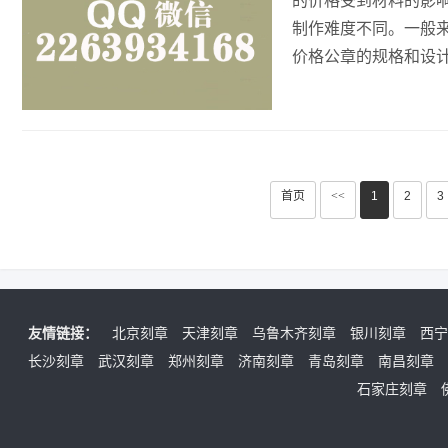
的价格受到材料的影
制作难度不同。一般来
价格公章的规格和设
首页
<<
1
2
3
友情链接：
北京刻章
天津刻章
乌鲁木齐刻章
银川刻章
西宁
长沙刻章
武汉刻章
郑州刻章
济南刻章
青岛刻章
南昌刻章
石家庄刻章