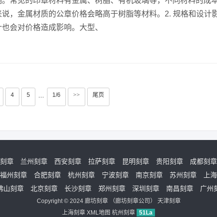
响。常见的印章材料有金属、树脂、有机玻璃等，不同材料的成
说，金属材质的公章价格会略高于树脂等材料。2. 规格和设计
计也会对价格造成影响。大型、
4
5
1/6
>>
尾页
···
刻章
兰州刻章
西安刻章
拉萨刻章
昆明刻章
贵阳刻章
成都刻章
福州刻章
合肥刻章
杭州刻章
宁波刻章
南京刻章
苏州刻章
上海
佛山刻章
北京刻章
长沙刻章
郑州刻章
深圳刻章
南昌刻章
广州
Copyright © 2024
廊坊刻章
（
廊坊刻章公司
）
天津刻章
上海刻章
XML地图
杭州刻章
51La