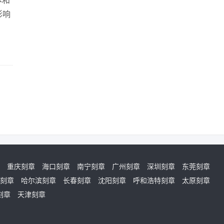
本和
影响
重庆刻章
海口刻章
南宁刻章
广州刻章
深圳刻章
东莞刻章
刻章
哈尔滨刻章
长春刻章
沈阳刻章
呼和浩特刻章
太原刻章
刻章
天津刻章