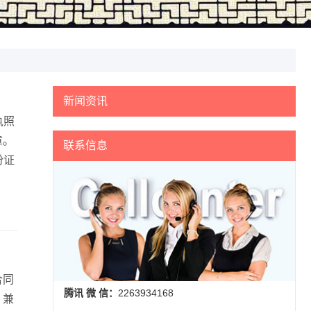
新闻资讯
执照
章。
联系信息
份证
合同
腾讯 微 信：
2263934168
。兼