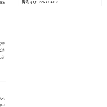
腾讯 Q Q：
2263934168
明确
信誉
律法
人身
往来
动中