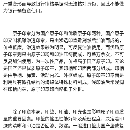
严重变形而导致银行审核票据时无法核对真伪，因此不能做
为银行预留章使用。
原子印章分为国产原子印和优质原子印两种。国产原子
印又叫机雕渗透印章，是由渗透印垫雕刻然后加油而成的，
价格低廉，渗透效果较为明显，可反复注油使用。而优质原
子印章则是由原子印粉和印油压铸而成，可盖万余次，不可
反复加油使用，为一次性产品，价格高于国产原子印。无论
是国产还是优质原子印章，其印柄和印面两部分组成。印柄
是由手柄、弹簧、活动内芯、外框组成。原子印章印章面是
利用具有微孔结构的海绵体特殊材料制成，浸印油后常浸润
在印柄内芯，原子印章印面略低于外框。
除了印章本身，印垫、印油、印壳也是影响原子印章质
量的重要因素。印垫的储墨性能好坏及疏密程度，决定着印
迹的清晰和印油是否回渗、散漏。一般进口垫比国产垫或复