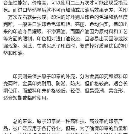
合垫性能好，价格高，可以使用二三万次才可能出现受损现
象。而进口垫储墨后就不可再加油或加油后效果更差，盖印
一万次左右就要报废。印油的好坏则从印色的色泽和粘丝度
判断，一般进口油印色色泽鲜艳、亮丽、色均油实，盖印出
来的印迹夺目耀眼、不渗漏油。而国产油因为原材料和工艺
等方面的限制，印色相对进口油较淡，且容易出现回渗或散
漏现象。因此，在购买原子印章时，要选择好质量优良的印
垫和印油。
印壳则是保护原子印章的外壳，分为金属印壳和塑料印
壳两种。金属印壳耐用、防潮、防火，但价格较高，适合长
期使用。而塑料印壳价格较低，轻便，但易受潮、易变形，
适合短期或临时使用。
总的来说，原子印章是一种高科技、高效率的印章产
品，被广泛应用于各行各业。但是，为了确保印章的质量和