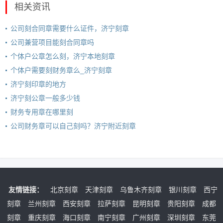
相关资讯
公司刻合同章需要什么证件，济宁刻章
公司兼营项目能刻合同章吗
个体户公章怎么刻，济宁本地刻章
个体户需要刻财务章么_济宁刻章
济宁刻印章的地方
济宁刻公章一般多少钱
财务专用章在哪里刻
公司财务章可以自己刻吗？济宁附近刻章
友情链接：
北京刻章
天津刻章
乌鲁木齐刻章
银川刻章
西宁
刻章
兰州刻章
西安刻章
拉萨刻章
昆明刻章
贵阳刻章
成都
刻章
重庆刻章
海口刻章
南宁刻章
广州刻章
深圳刻章
东莞