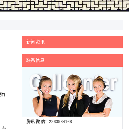
新闻资讯
联系信息
明作
腾讯 微 信：
2263934168
，有