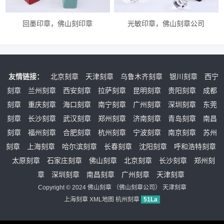
回墨印章，佛山刻印章
光敏印章，佛山刻章公司
友情链接：
北京刻章
天津刻章
乌鲁木齐刻章
银川刻章
西宁
刻章
兰州刻章
西安刻章
拉萨刻章
昆明刻章
贵阳刻章
成都
刻章
重庆刻章
海口刻章
南宁刻章
广州刻章
深圳刻章
东莞
刻章
长沙刻章
武汉刻章
郑州刻章
济南刻章
青岛刻章
南昌
刻章
福州刻章
合肥刻章
杭州刻章
宁波刻章
南京刻章
苏州
刻章
上海刻章
哈尔滨刻章
长春刻章
沈阳刻章
呼和浩特刻章
太原刻章
石家庄刻章
佛山刻章
北京刻章
长沙刻章
郑州刻
章
深圳刻章
南昌刻章
广州刻章
天津刻章
Copyright © 2024
佛山刻章
（
佛山刻章公司
）
天津刻章
上海刻章
XML地图
杭州刻章
51La