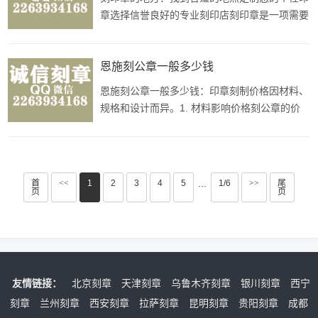
商户的具体情况来看，如果个
章选择信誉良好的专业刻印店刻印章是一项需要
专业技术和经验的工艺活动，因此您应该选择信
誉良好的专业刻印店进行定制。这样可以保证印
章质量和服务得到保障。线上定制印章服务除了
恩施刻公章一般多少钱
传统的实体店面，现在许多线上平台也提供印章
恩施刻公章一般多少钱：印章刻制价格因材料、
定制服务，您可以通过在线提交设
规格和设计而异。1. 材料影响价格刻公章的价
格受到材料的影响。常见的印章材料有金属、树
脂、有机玻璃等，不同材料的成本和制作难度不
同。一般来说，金属材质的公章价格会略高于树
脂等材料。2. 规格和设计影响价格公章的规格
首
<<
1
2
3
4
5
1/6
>>
尾
···
页
页
和设计也会对价格造成影响。大型、
友情链接：
北京刻章
天津刻章
乌鲁木齐刻章
银川刻章
西宁
刻章
兰州刻章
西安刻章
拉萨刻章
昆明刻章
贵阳刻章
成都