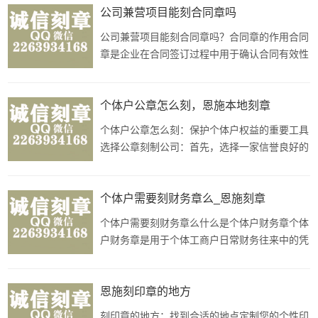
代表人身份证件：除了公司营业执照，刻制合同
公司兼营项目能刻合同章吗
章还需要法定代表人的有效身份证明文件，如身
公司兼营项目能刻合同章吗？合同章的作用合同
份证。法定代表人的身份证件是确保刻
章是企业在合同签订过程中用于确认合同有效性
及具有法律效力的专用印章。它在法律层面上具
有重要的法律效力和证明作用。兼营项目的合同
章对于公司兼营的项目，同样可以刻制专用的合
个体户公章怎么刻，恩施本地刻章
同章。这一步骤有助于明确项目的归属关系、合
个体户公章怎么刻：保护个体户权益的重要工具
同的主体以及具体的权责义务，有
选择公章刻制公司：首先，选择一家信誉良好的
公章刻制公司非常重要。确保公司具有合法资质
和技术实力，可以提供符合法律法规标准的个体
户公章服务。准备所需材料：在刻制个体户公章
个体户需要刻财务章么_恩施刻章
之前，您需要准备好个人身份证明、营业执照等
个体户需要刻财务章么什么是个体户财务章个体
相关证件材料，以便公章刻制公司
户财务章是用于个体工商户日常财务往来中的凭
证签出和审核等操作的专用印章。财务章的作用
财务章在个体工商户的经营活动中起到了重要的
作用，可以用于核实单据的真实性、规范财务管
恩施刻印章的地方
理等方面。个体户是否需要刻财务章根据个体工
刻印章的地方：找到合适的地点定制您的个性印