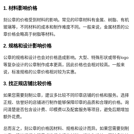
1. 材料影响价格
刻公章的价格受到材料的影响。常见的印章材料有金属、树脂、有机
玻璃等，不同材料的成本和制作难度不同。一般来说，金属材质的公
章价格会略高于树脂等材料。
2. 规格和设计影响价格
公章的规格和设计也会对价格造成影响。大型、特殊形状或带有logo
等复杂设计的公章制作成本更高，因此价格也会相对较高。一般来
说，标准规格的公章价格相对较为实惠。
3. 找正规店铺比较价格
如果您需要刻制公章，建议多比较不同印章店铺的价格和服务。选择
正规、信誉好的店铺进行制作能够保障印章的品质和合理的价格。询
问清楚是否包含设计费、印模费以及配套服务等项目，避免后期增加
额外花费。
总而言之，刻公章的价格因材料、规格和设计而异。如果您需要刻制