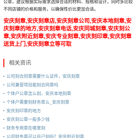
公章，建议根据实际需求选择合适的材料、规格和设计，同时多比较
不同店铺的价格和服务，以确保性价比更加合适。
安庆刻章,安庆刻章店,安庆刻章公司,安庆本地刻章,安
庆刻章的地方,安庆刻章电话,安庆同城刻章,安庆刻公
章,安庆附近刻章,安庆专业刻章,安庆刻印章,安庆刻章
送货上门,安庆刻章立等可取
相关资讯
公司刻合同章需要什么证件，安庆刻章
公司兼营项目能刻合同章吗
个体户公章怎么刻，安庆本地刻章
个体户需要刻财务章么_安庆刻章
安庆刻印章的地方
安庆刻公章一般多少钱
财务专用章在哪里刻
公司财务章可以自己刻吗？安庆附近刻章