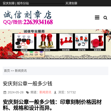
——————————
安庆刻章 |
城市分站
天津刻章
首页
>>
新闻资讯
安庆刻公章一般多少钱
2024-05-28
频道：
新闻资讯
浏览：57732
安庆刻公章一般多少钱：印章刻制价格因材
料、规格和设计而异。