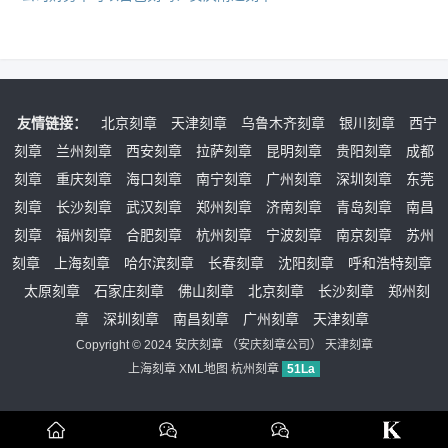
友情链接：
北京刻章
天津刻章
乌鲁木齐刻章
银川刻章
西宁
刻章
兰州刻章
西安刻章
拉萨刻章
昆明刻章
贵阳刻章
成都
刻章
重庆刻章
海口刻章
南宁刻章
广州刻章
深圳刻章
东莞
刻章
长沙刻章
武汉刻章
郑州刻章
济南刻章
青岛刻章
南昌
刻章
福州刻章
合肥刻章
杭州刻章
宁波刻章
南京刻章
苏州
刻章
上海刻章
哈尔滨刻章
长春刻章
沈阳刻章
呼和浩特刻章
太原刻章
石家庄刻章
佛山刻章
北京刻章
长沙刻章
郑州刻
章
深圳刻章
南昌刻章
广州刻章
天津刻章
Copyright © 2024
安庆刻章
（
安庆刻章公司
）
天津刻章
上海刻章
XML地图
杭州刻章
51La