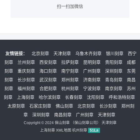
扫一扫加微信
友情链接：
北京刻章
天津刻章
乌鲁木齐刻章
银川刻章
西宁
刻章
兰州刻章
西安刻章
拉萨刻章
昆明刻章
贵阳刻章
成都
刻章
重庆刻章
海口刻章
南宁刻章
广州刻章
深圳刻章
东莞
刻章
长沙刻章
武汉刻章
郑州刻章
济南刻章
青岛刻章
南昌
刻章
福州刻章
合肥刻章
杭州刻章
宁波刻章
南京刻章
苏州
刻章
上海刻章
哈尔滨刻章
长春刻章
沈阳刻章
呼和浩特刻章
太原刻章
石家庄刻章
佛山刻章
北京刻章
长沙刻章
郑州刻
章
深圳刻章
南昌刻章
广州刻章
天津刻章
Copyright © 2024
保山刻章
（
保山刻章公司
）
天津刻章
上海刻章
XML地图
杭州刻章
51La