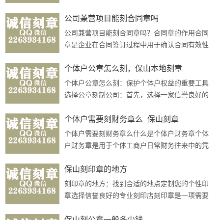
营业执照是公司合法经营的凭证，刻章公司会根
据营业执照上的信息制作合同章。2. ···
公司兼营项目能刻合同章吗
公司兼营项目能刻合同章吗？合同章的作用合同
章是企业在合同签订过程中用于确认合同有效性
及具有法律效力的专用印章。它在法律层面上具
有重要的法律效力和证明作用。兼营项···
个体户公章怎么刻，保山本地刻章
个体户公章怎么刻：保护个体户权益的重要工具
选择公章刻制公司：首先，选择一家信誉良好的
公章刻制公司非常重要。确保公司具有合法资质
和技术实力，可以提供符合法律法规标···
个体户需要刻财务章么_保山刻章
个体户需要刻财务章么什么是个体户财务章个体
户财务章是用于个体工商户日常财务往来中的凭
证签出和审核等操作的专用印章。财务章的作用
财务章在个体工商户的经营活动中起到···
保山刻印章的地方
刻印章的地方：找到合适的地点定制您的个性印
章选择信誉良好的专业刻印店刻印章是一项需要
专业技术和经验的工艺活动，因此您应该选择信
誉良好的专业刻印店进行定制。这样可···
保山刻公章一般多少钱